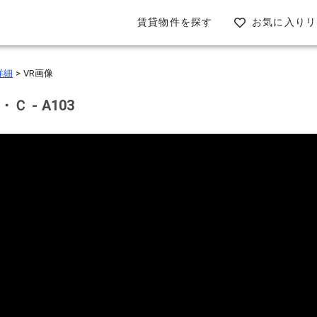
お気に入りリ
賃貸物件を探す
詳細
> VR画像
 - A103