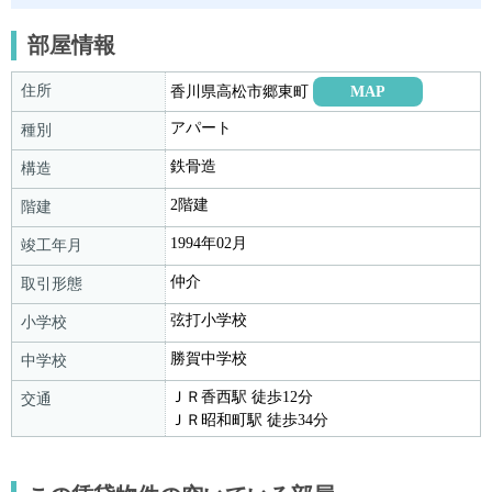
部屋情報
住所
香川県高松市郷東町
MAP
アパート
種別
鉄骨造
構造
2階建
階建
1994年02月
竣工年月
仲介
取引形態
弦打小学校
小学校
勝賀中学校
中学校
ＪＲ香西駅 徒歩12分
交通
ＪＲ昭和町駅 徒歩34分