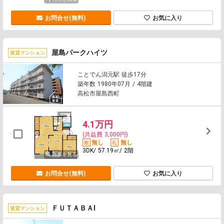
お問合せ(無料)
お気に入り
屋島パークハイツ
賃貸マンション
ことでん潟元駅 徒歩17分
築年数 1980年07月 / 4階建
高松市屋島西町
4.1万円
(共益費 3,000円)
無し
無し
3DK/ 57.19㎡/ 2階
画像を見る
お問合せ(無料)
お気に入り
ＦＵＴＡＢＡⅠ
賃貸マンション