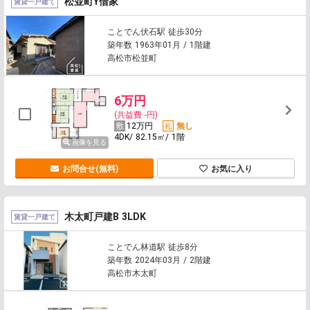
松並町Y借家
賃貸一戸建て
ことでん伏石駅 徒歩30分
築年数 1963年01月 / 1階建
高松市松並町
6万円
(共益費 -円)
12万円
無し
4DK/ 82.15㎡/ 1階
画像を見る
お問合せ(無料)
お気に入り
木太町戸建B 3LDK
賃貸一戸建て
ことでん林道駅 徒歩8分
築年数 2024年03月 / 2階建
高松市木太町