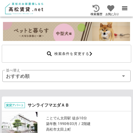
検索履歴
お気に入り
検索条件を変更する
並べ替え
おすすめ順
サンライフマエダＡＢ
賃貸アパート
ことでん太田駅 徒歩10分
築年数 1990年03月 / 2階建
高松市太田上町