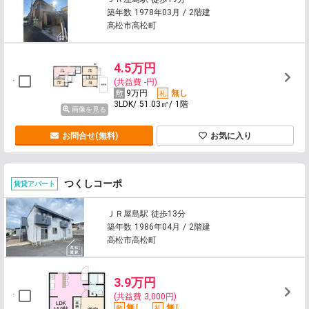
築年数 1978年03月 / 2階建
高松市高松町
4.5万円
(共益費 -円)
9万円
無し
3LDK/ 51.03㎡/ 1階
画像を見る
お問合せ(無料)
お気に入り
つくしコーポ
賃貸アパート
ＪＲ屋島駅 徒歩13分
築年数 1986年04月 / 2階建
高松市高松町
3.9万円
(共益費 3,000円)
無し
無し