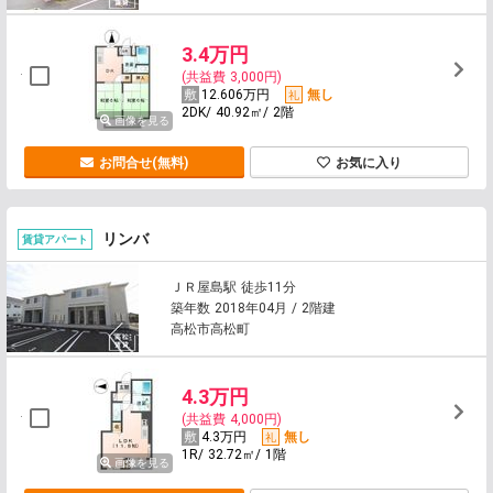
3.4万円
(共益費 3,000円)
12.606万円
無し
2DK/ 40.92㎡/ 2階
画像を見る
お問合せ(無料)
お気に入り
リンバ
賃貸アパート
ＪＲ屋島駅 徒歩11分
築年数 2018年04月 / 2階建
高松市高松町
4.3万円
(共益費 4,000円)
4.3万円
無し
1R/ 32.72㎡/ 1階
画像を見る