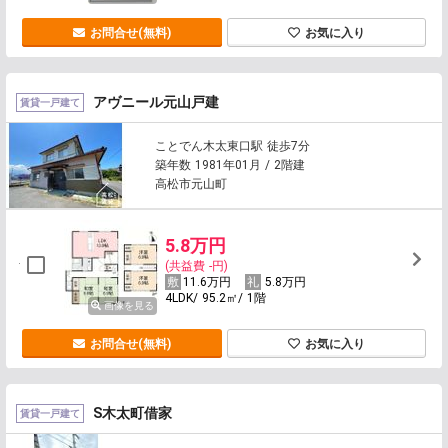
お問合せ(無料)
お気に入り
アヴニール元山戸建
賃貸一戸建て
ことでん木太東口駅 徒歩7分
築年数 1981年01月 / 2階建
高松市元山町
5.8万円
(共益費 -円)
11.6万円
5.8万円
4LDK/ 95.2㎡/ 1階
画像を見る
お問合せ(無料)
お気に入り
S木太町借家
賃貸一戸建て