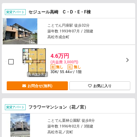
セジュール高崎 C・D・E・F棟
賃貸アパート
ことでん円座駅 徒歩32分
築年数 1993年07月 / 2階建
高松市成合町
4.6万円
(共益費 3,000円)
無し
無し
3DK/ 55.44㎡/ 1階
画像を見る
お問合せ(無料)
お気に入り
フラワーマンション（花ノ宮）
賃貸アパート
ことでん栗林公園駅 徒歩8分
築年数 1996年02月 / 3階建
高松市花ノ宮町