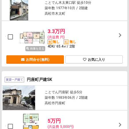
ことでん木太東口駅 徒歩10分
築年数 1977年10月 / 2階建
高松市木太町
3.3万円
(共益費 円)
無し
無し
4DK/ 65.4㎡/ 2階
画像を見る
お問合せ(無料)
お気に入り
円座町戸建SK
賃貸一戸建て
ことでん円座駅 徒歩5分
築年数 1983年06月 / 2階建
高松市円座町
5万円
(共益費 5,000円)