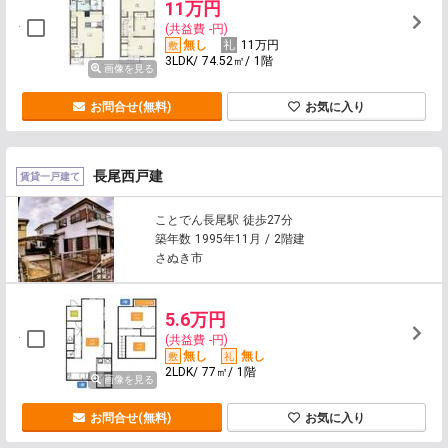
11万円
(共益費 -円)
無し
11万円
3LDK/ 74.52㎡/ 1階
画像を見る
お問合せ(無料)
お気に入り
長尾西戸建
賃貸一戸建て
ことでん長尾駅 徒歩27分
築年数 1995年11月 / 2階建
さぬき市
5.6万円
(共益費 -円)
無し
無し
2LDK/ 77㎡/ 1階
画像を見る
お問合せ(無料)
お気に入り