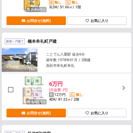
無し
無し
3LDK/ 51.66㎡/ 1階
画像を見る
お問合せ(無料)
お気に入り
橋本牟礼町戸建
賃貸一戸建て
ことでん八栗駅 徒歩6分
築年数 1978年01月 / 2階建
高松市牟礼町牟礼
6万円
(共益費 -円)
12万円
無し
4DK/ 81.22㎡/ 2階
画像を見る
お問合せ(無料)
お気に入り