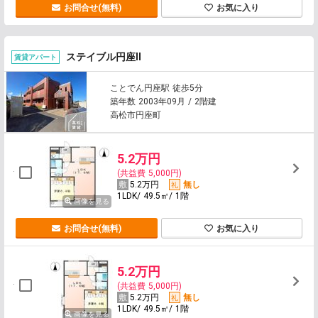
お問合せ(無料)
お気に入り
ステイブル円座Ⅱ
賃貸アパート
ことでん円座駅 徒歩5分
築年数 2003年09月 / 2階建
高松市円座町
5.2万円
(共益費 5,000円)
5.2万円
無し
1LDK/ 49.5㎡/ 1階
画像を見る
お問合せ(無料)
お気に入り
5.2万円
(共益費 5,000円)
5.2万円
無し
1LDK/ 49.5㎡/ 1階
画像を見る