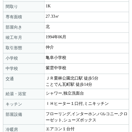
1K
間取り
27.33㎡
専有面積
北
部屋向き
1994年06月
竣工年月
仲介
取引形態
亀阜小学校
小学校
紫雲中学校
中学校
ＪＲ栗林公園北口駅 徒歩5分
交通
ことでん瓦町駅 徒歩14分
シャワー,独立洗面台
給湯・浴室
ＩＨヒーター１口付,ミニキッチン
キッチン
フローリング,インターホン,バルコニー,クロ
部屋設備
ーゼット,シューズボックス
エアコン１台付
冷暖房