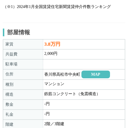
（※1）2024年1月全国賃貸住宅新聞賃貸仲介件数ランキング								
部屋情報
3.8万円
家賃
2,000円
共益費
駐車場
住所
香川県高松市中央町
MAP
マンション
種別
鉄筋コンクリート（免震構造）
構造
-円
敷金
-円
礼金
2階／3階建
階建