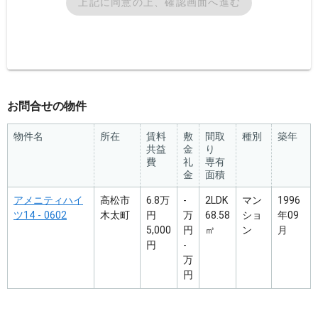
上記に同意の上、確認画面へ進む
お問合せの物件
物件名
所在
賃料
敷
間取
種別
築年
共益
金
り
費
礼
専有
金
面積
アメニティハイ
高松市
6.8万
-
2LDK
マン
1996
ツ14 - 0602
木太町
円
万
68.58
ショ
年09
5,000
円
㎡
ン
月
円
-
万
円